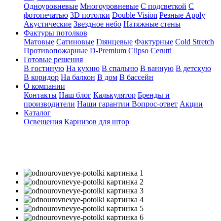
Одноуровневые
Многоуровневые
С подсветкой
С
фотопечатью
3D потолки
Double Vision
Резные Apply
Акустические
Звездное небо
Натяжные стены
Фактуры потолков
Матовые
Сатиновые
Глянцевые
Фактурные
Cold Stretch
Противопожарные
D-Premium
Clipso
Cerutti
Готовые решения
В гостиную
На кухню
В спальню
В ванную
В детскую
В коридор
На балкон
В дом
В бассейн
О компании
Контакты
Наш блог
Калькулятор
Бренды и
производители
Наши гарантии
Вопрос-ответ
Акции
Каталог
Освещения
Карнизов для штор