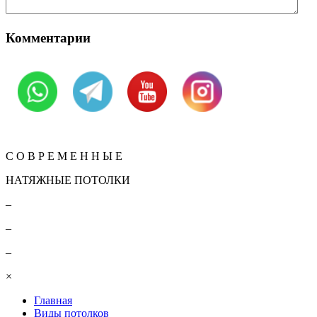
Комментарии
Вернуться
КОНТАКТЫ
С О В Р Е М Е Н Н Ы Е
НАТЯЖНЫЕ ПОТОЛКИ
–
–
–
×
Главная
Виды потолков