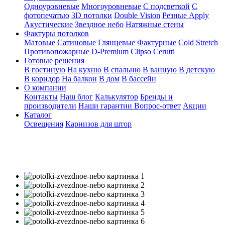
Одноуровневые
Многоуровневые
С подсветкой
С
фотопечатью
3D потолки
Double Vision
Резные Apply
Акустические
Звездное небо
Натяжные стены
Фактуры потолков
Матовые
Сатиновые
Глянцевые
Фактурные
Cold Stretch
Противопожарные
D-Premium
Clipso
Cerutti
Готовые решения
В гостиную
На кухню
В спальню
В ванную
В детскую
В коридор
На балкон
В дом
В бассейн
О компании
Контакты
Наш блог
Калькулятор
Бренды и
производители
Наши гарантии
Вопрос-ответ
Акции
Каталог
Освещения
Карнизов для штор