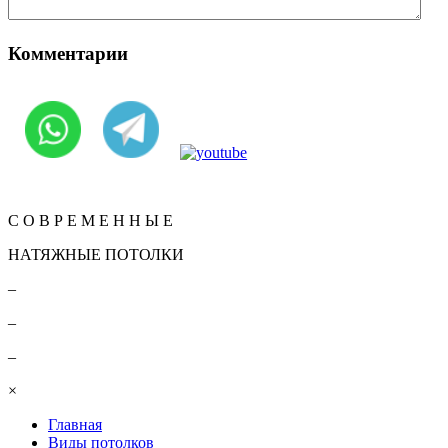
Комментарии
Вернуться
КОНТАКТЫ
С О В Р Е М Е Н Н Ы Е
НАТЯЖНЫЕ ПОТОЛКИ
–
–
–
×
Главная
Виды потолков